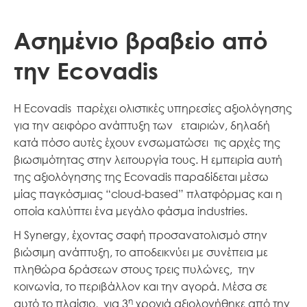
Ασημένιο βραβείο από
την Ecovadis
Η Ecovadis παρέχει ολιστικές υπηρεσίες αξιολόγησης
για την αειφόρο ανάπτυξη των εταιριών, δηλαδή
κατά πόσο αυτές έχουν ενσωματώσει τις αρχές της
βιωσιμότητας στην λειτουργία τους. Η εμπειρία αυτή
της αξιολόγησης της Ecovadis παραδίδεται μέσω
μίας παγκόσμιας “cloud-based” πλατφόρμας και η
οποία καλύπτει ένα μεγάλο φάσμα industries.
Η Synergy, έχοντας σαφή προσανατολισμό στην
βιώσιμη ανάπτυξη, το αποδεικνύει με συνέπεια με
πληθώρα δράσεων στους τρεις πυλώνες, την
κοινωνία, το περιβάλλον και την αγορά. Μέσα σε
η
αυτό το πλαίσιο, για 3
χρονιά αξιολογήθηκε από την