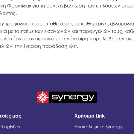
νη Φροντίδα» για τη συνεχή βελτίωση των επιδόσεων στους τ
λοντος.
gy τροφοδοτεί τους αποθέτες της σε καθημερινή, εβδομαδ
κά με το status των εισαγωγών και παραγγελιών τους, καθώ
ενου έργου αναφορικά με την έγκαιρη παραλαβή, την ακρί
λιών, την έγκαιρη παράδοση κλπ.
εσίες μας
Χρήσιμα Link
 Logistics
Ανακάλυψε τη Synergy