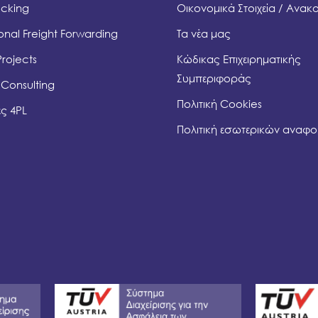
ocking
Οικονομικά Στοιχεία / Ανακ
ional Freight Forwarding
Τα νέα μας
Projects
Κώδικας Επιχειρηματικής
Συμπεριφοράς
 Consulting
Πολιτική Cookies
ς 4PL
Πολιτική εσωτερικών αναφ