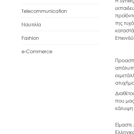
Η Syner
εκπαιδευ
Telecommunication
προϊόντ
της τυχ
Ναυτιλία
καταστά
Fashion
Επικινδ
e-Commerce
Προασπί
απόλυτη 
εκμετάλ
ατυχήμα
Διαθέτο
που μας
κάλυψη 
Είμαστε
Ελληνικ