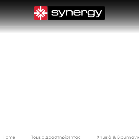
γνωσία για την
ν και επικίνδυνων προϊόντων
Home
Τομείς Δραστηρίοτητας
Χημικά & Βιομηχανι