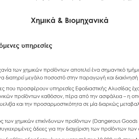
Χημικά & Βιομηχανικά
όμενες υπηρεσίες
χανία των χημικών προϊόντων αποτελεί ένα σημαντικό τμήμ
α διατηρεί μεγάλο ποσοστό στην παραγωγή και διακίνησή 
ρίες που προσφέρουν υπηρεσίες Εφοδιαστικής Αλυσίδας έχου
νικών προϊόντων καθόσον, πέρα από την ασφάλεια – η οπο
 ευελιξία και την προσαρμοστικότητα σε μία διαρκώς μεταβ
ς των χημικών επικίνδυνων προϊόντων (Dangerous Goods ή
συγκεκριμένες άδειες για την διαχείριση των προϊόντων των