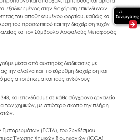
 Ασπρόπυργο και απασχολεί έμπειρους και άριστα
ι εξειδικευμένος στην διαχείριση επικίνδυνων
Γίνε
ότητας του αποθηκευμένου φορτίου, καθώς και
Συνεργάτης
υση του προσωπικού και την διαχείριση τυχόν
σφαλείας και τον Σύμβουλο Ασφαλούς Μεταφοράς
γούμε μέσα από αυστηρές διαδικασίες με
ας την ολοένα και πιο εύρυθμη διαχείριση και
κό μας αποτύπωμα και τους κινδύνους
1348, και επενδύουμε σε κάθε σύγχρονο εργαλείο
ίδα των χημικών, με απώτερο σκοπό την πλήρη
λατών.
 Εμπορευμάτων (ECTA), του Συνδέσμου
όσμιας Ένωσης Χημικών Βιομηχανιών (ICCA)