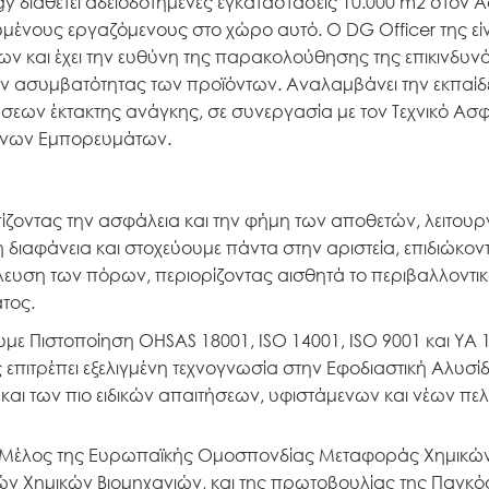
gy διαθέτει αδειοδοτημένες εγκαταστάσεις 10.000 m2 στον
μένους εργαζόμενους στο χώρο αυτό. Ο DG Officer της είνα
ων και έχει την ευθύνη της παρακολούθησης της επικινδυν
όν ασυμβατότητας των προϊόντων. Αναλαμβάνει την εκπαίδε
σεων έκτακτης ανάγκης, σε συνεργασία με τον Τεχνικό Α
ύνων Εμπορευμάτων.
ζοντας την ασφάλεια και την φήμη των αποθετών, λειτουρ
διαφάνεια και στοχεύουμε πάντα στην αριστεία, επιδιώκοντ
λευση των πόρων, περιορίζοντας αισθητά το περιβαλλοντι
τος.
υμε Πιστοποίηση OHSAS 18001, ISO 14001, ISO 9001 και ΥΑ 
 επιτρέπει εξελιγμένη τεχνογνωσία στην Εφοδιαστική Αλυσ
και των πιο ειδικών απαιτήσεων, υφιστάμενων και νέων πε
 Μέλος της Ευρωπαϊκής Ομοσπονδίας Μεταφοράς Χημικών
ών Χημικών Βιομηχανιών, και της πρωτοβουλίας της Παγκ