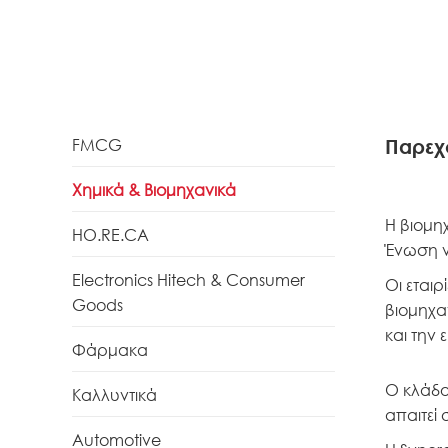
FMCG
Παρεχ
Χημικά & Βιομηχανικά
Η βιομη
HO.RE.CA
Ένωση ν
Electronics Hitech & Consumer
Οι εται
Goods
βιομηχα
και την
Φάρμακα
Ο κλάδο
Καλλυντικά
απαιτεί 
Automotive