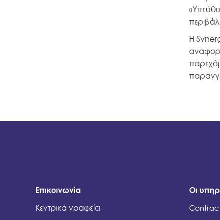
«Υπεύθυ
περιβάλ
Η Syner
αναφορι
παρεχόμ
παραγγε
Επικοινωνία
Οι υπηρ
Κεντρικά γραφεία
Contract